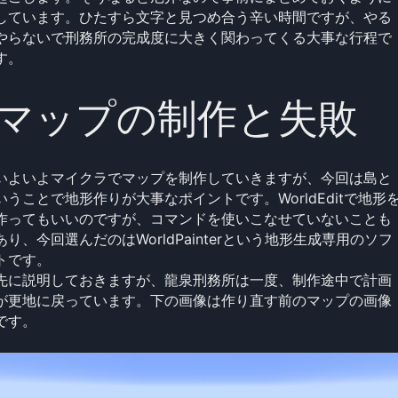
しています。ひたすら文字と見つめ合う辛い時間ですが、やる
やらないで刑務所の完成度に大きく関わってくる大事な行程で
す。
マップの制作と失敗
いよいよマイクラでマップを制作していきますが、今回は島と
いうことで地形作りが大事なポイントです。WorldEditで地形
作ってもいいのですが、コマンドを使いこなせていないことも
あり、今回選んだのはWorldPainterという地形生成専用のソフ
トです。
先に説明しておきますが、龍泉刑務所は一度、制作途中で計画
が更地に戻っています。下の画像は作り直す前のマップの画像
です。