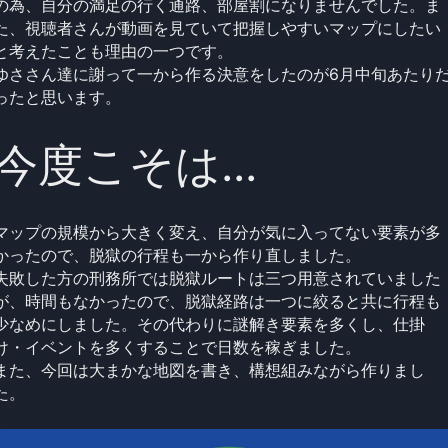
の為、自分の満足の行く通路、部屋割になりませんでした。ま
た、視聴者さんが動画を見ていて把握しやすいマップにしたい
と考えたことも理由の一つです。
ゆささん達に謝って一から作る決意をしたのが6月中旬あたり
ったと思います。
今度こそは...
マップの規模から大きく変え、自分が気に入ってない要素が多
かったので、脱獄の行程も一から作り直しました。
失敗した方の刑務所では脱獄ルートは三つ用意されていました
が、時間もなかったので、脱獄経路は一つに絞ると共に行程も
少なめにしました。その代わりに謎解き要素を多くし、仕掛
け・イベントを多くすることで日数を稼ぎました。
また、今回は大まかな地図を書き、構想組みながら作りまし
た。