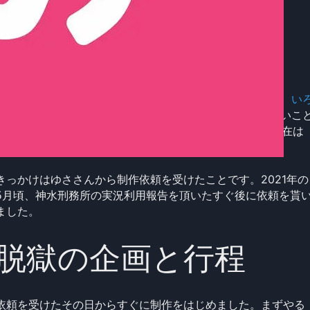
務所の制作記ですが(笑)
制作のきっかけ
龍泉刑務所はマイクラ脱獄動画を投稿している
ゆささん
、
い
ぬさん
、
さきやんさん
専用に制作したマップです。有難いこ
に先日配布許可を頂き、
ワールドは配布しています
。(現在は
Javaのみ)
きっかけはゆささんから制作依頼を受けたことです。2021年の
5月頃、神水刑務所の実況利用報告を頂いたすぐ後に依頼を貰
ました。
脱獄の企画と行程
依頼を受けたその日からすぐに制作をはじめました。まずやる