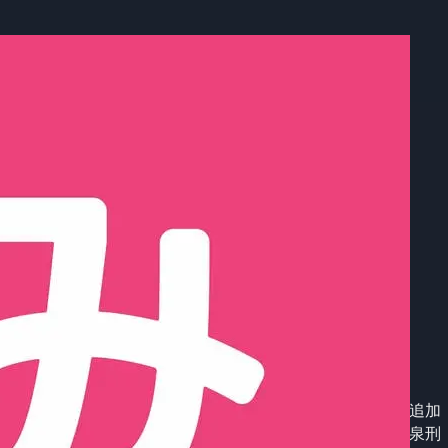
Home
/
Notices
/
ryusen_seisakuki
龍泉刑務所 制作記
2022年2月20日
みなさんこんにちは、みあの庭です。
サイトを作ってくれた方が、僕でも使えるお知らせ機能を追加
してくれたので早速使ってみます！ といっても今回は龍泉刑